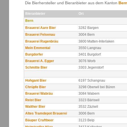
Die Bierhersteller und Bieranbieter aus dem Kanton
Ber
Bieranbieter
Ort
Bern
Brauerei Aare Bier
3282 Bargen
Brauerei Felsenau
3004 Bern
Brauerei Rugenbräu
3800 Matten-Interlaken
Mein Emmental
3550 Langnau
Burgdorfer
3401 Burgdorf
Brauerei A. Egger
3076 Worb
Schmitte Bier
3303 Jegenstorf
Hohgant Bier
6197 Schangnau
Chrüpfe Bier
3298 Oberwil bei Büren
Brauerei Wabräu
3084 Wabern
Reist Bier
3323 Bäriswil
Walther Bier
3532 Zäziwil
Altes Tramdepot Brauerei
3006 Bern
Bäuper Craftbeer
3123 Belp