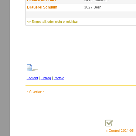
Heimiswiler Härz
3413 Kaltacker
Brauerei Schuum
3027 Bern
<> Eingestellt oder nicht erreichbar
|
|
Kontakt
Eintrag
Portale
˅ Anzeige ˅
≡
Control 2024-05